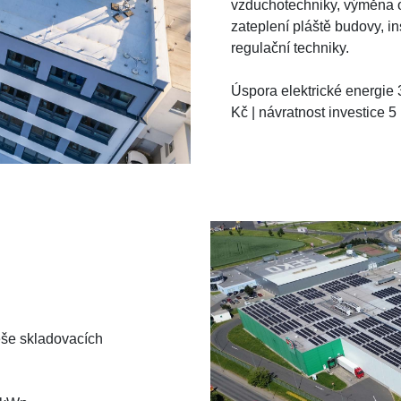
vzduchotechniky, výměna os
zateplení pláště budovy, ins
regulační techniky.
Úspora elektrické energie 
Kč | návratnost investice 5
eše skladovacích