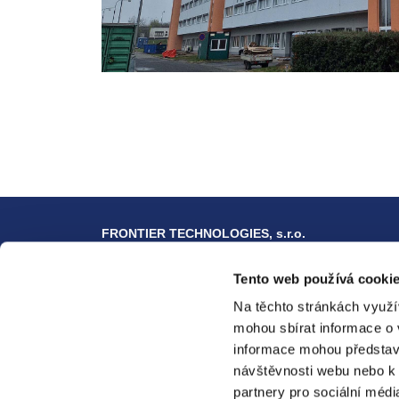
FRONTIER TECHNOLOGIES, s.r.o.
IČO: 27234835, DIČ: CZ27234835
datová schránka: i2zp6r6
Tento web používá cookie
Na hroudě 2149/19, 100 00 Praha 10
Na těchto stránkách využí
mohou sbírat informace o 
tel.: +420 277 002 346
informace mohou představ
e-mail: info.frontier@pre.cz
návštěvnosti webu nebo k 
partnery pro sociální médi