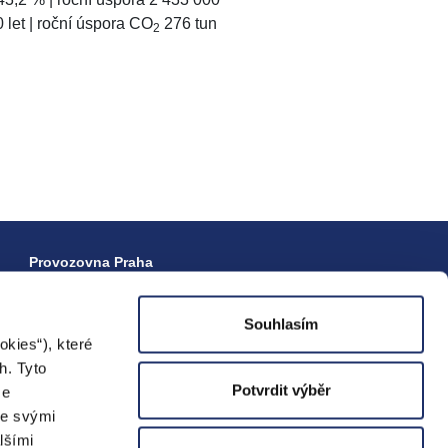
0 let | roční úspora CO
276 tun
2
Provozovna Praha
Ocelářská 891/16, 190 00 Praha 9
Provozovna Brno
Souhlasím
Novoměstská 2170/1c, 621 00 Brno - Řečkovice
kies“), které
h. Tyto
Technologické centrum, sklad
Potvrdit výběr
ze
Vraňany 232, 277 07 Vraňany
se svými
lšími