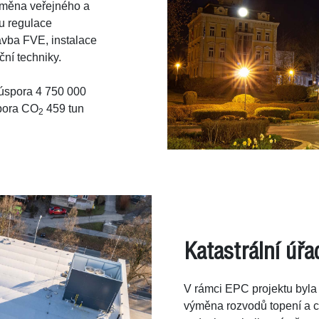
ýměna veřejného a
mu regulace
tavba FVE, instalace
ční techniky.
 úspora 4 750 000
spora CO
459 tun
2
Katastrální úřa
V rámci EPC projektu byla
výměna rozvodů topení a ch