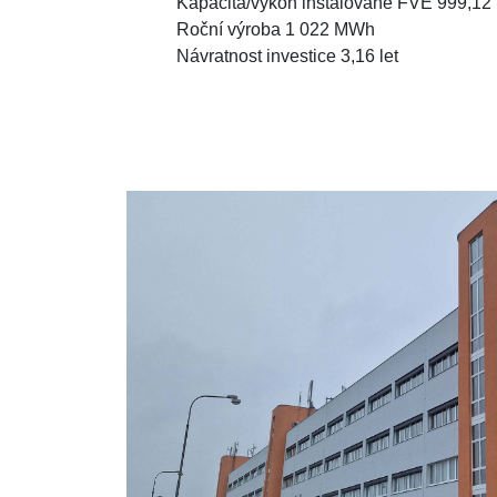
Kapacita/výkon instalované FVE 999,12
Roční výroba 1 022 MWh
Návratnost investice 3,16 let