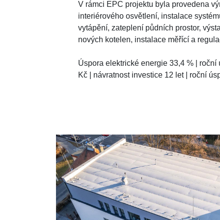
V rámci EPC projektu byla provedena v
interiérového osvětlení, instalace systé
vytápění, zateplení půdních prostor, výs
nových kotelen, instalace měřící a regula
Úspora elektrické energie 33,4 % | roční
Kč | návratnost investice 12 let | roční ú