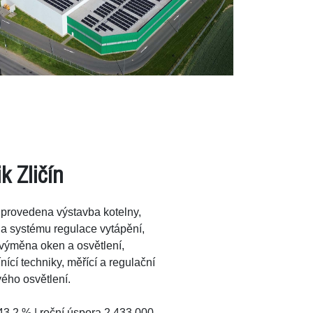
k Zličín
 provedena výstavba kotelny,
 a systému regulace vytápění,
, výměna oken a osvětlení,
nící techniky, měřící a regulační
vého osvětlení.
43,2 % | roční úspora 2 433 000