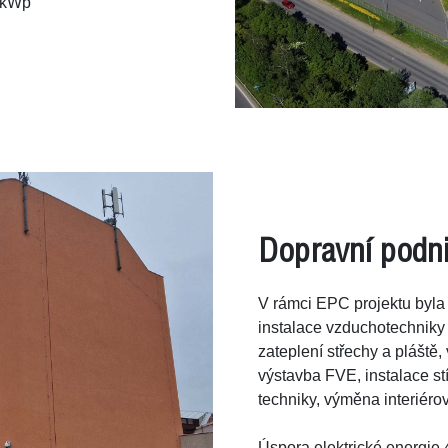
 kWp
Dopravní podni
V rámci EPC projektu byla
instalace vzduchotechniky
zateplení střechy a pláště
výstavba FVE, instalace stí
techniky, výměna interiéro
Úspora elektrické energie 