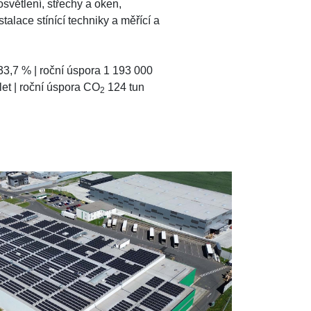
větlení, střechy a oken,
talace stínící techniky a měřící a
33,7 % | roční úspora 1 193 000
 let | roční úspora CO
124 tun
2