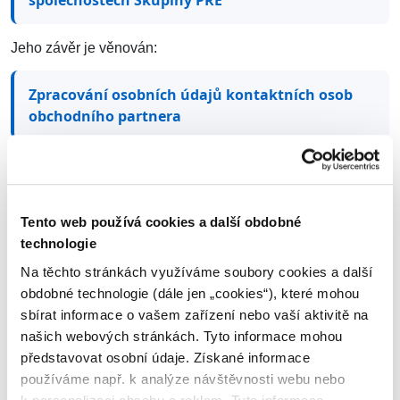
společnostech Skupiny PRE
Jeho závěr je věnován:
Zpracování osobních údajů kontaktních osob
obchodního partnera
Dokument
Autorskoprávní ochrana internetových stránek
Tento web používá cookies a další obdobné
technologie
informuje o právech spojených s provozováním těchto
Na těchto stránkách využíváme soubory cookies a další
webových stránek.
obdobné technologie (dále jen „cookies“), které mohou
sbírat informace o vašem zařízení nebo vaší aktivitě na
našich webových stránkách. Tyto informace mohou
V dokumentu
představovat osobní údaje. Získané informace
používáme např. k analýze návštěvnosti webu nebo
Zásady používání webu a ochrana osobních