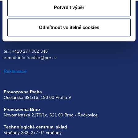
Potvrdit výběr
FRONTIER TECHNOLOGIES, s.r.o.
IČO: 27234835, DIČ: CZ27234835
datová schránka: i2zp6r6
Odmítnout volitelné cookies
Na hroudě 2149/19, 100 00 Praha 10
tel.: +420 277 002 346
e-mail: info.frontier@pre.cz
Reklamace
Provozovna Praha
Ocelářská 891/16, 190 00 Praha 9
Provozovna Brno
Novoměstská 2170/1c, 621 00 Brno - Řečkovice
Technologické centrum, sklad
Vraňany 232, 277 07 Vraňany